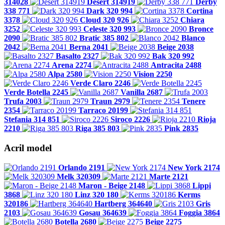
314028
Desert 314919
Derby
338 771
Dark 320 994
Cortina
3378
Cloud 320 926
Chiara
3252
Celeste 320 993
Bronce
2090
Bratic 385 802
Blanco
2042
Berna 2041
Beige 2038
Basalto 2327
Bak 320 992
Arena 2274
Antracita 2488
Alpa 2580
Vision 2250
Verde Claro 2246
Verde Botella 2245
Vanilla 2687
Trufa 2003
Traun 2979
Tenere
2354
Tarraco 20199
Stefania 314 851
Siroco 2226
Rioja
2210
Riga 385 803
Pink 2835
Acril model
Orlando 2191
New York 2174
Melk 320309
Marte 2121
Maron - Beige 2148
Lippi
3868
Linz 320 180
Kerms
320186
Hartberg 364640
Gris
2103
Gosau 364639
Foggia 3864
Botella 2680
Beige 2275