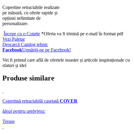
Copertine retractabile realizate
pe măsură, cu oferte rapide și
opțiuni nelimitate de
personalizare.
Începe cu o Cotație
*Oferta va fi trimisă pe e-mail în format pdf
Vezi Paletar
Descarcă Catalog tehnic
Facebook
Urmăriți-ne pe Facebook!
Vei fi primul care află de ofertele noastre și articole inspiraționale cu
sfaturi și idei
Produse similare
Copertină retractabilă casetată
COVER
Ideal pentru umbrirea:
Terase