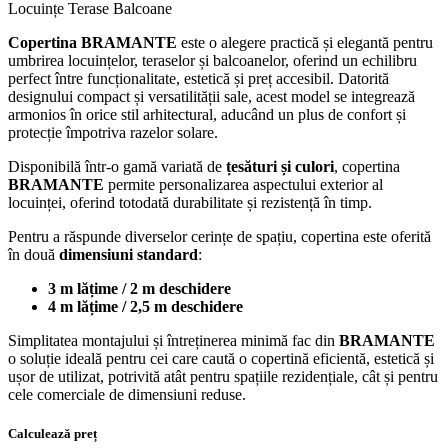
Locuințe
Terase
Balcoane
Copertina
BRAMANTE
este o alegere practică și elegantă pentru
umbrirea locuințelor, teraselor și balcoanelor, oferind un echilibru
perfect între funcționalitate, estetică și preț accesibil. Datorită
designului compact și versatilității sale, acest model se integrează
armonios în orice stil arhitectural, aducând un plus de confort și
protecție împotriva razelor solare.
Disponibilă într-o gamă variată de
țesături și culori
, copertina
BRAMANTE
permite personalizarea aspectului exterior al
locuinței, oferind totodată durabilitate și rezistență în timp.
Pentru a răspunde diverselor cerințe de spațiu, copertina este oferită
în două
dimensiuni standard
:
3 m lățime / 2 m deschidere
4 m lățime / 2,5 m deschidere
Simplitatea montajului și întreținerea minimă fac din
BRAMANTE
o soluție ideală pentru cei care caută o copertină eficientă, estetică și
ușor de utilizat, potrivită atât pentru spațiile rezidențiale, cât și pentru
cele comerciale de dimensiuni reduse.
Calculează preț