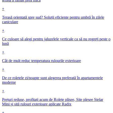
terasa a rămas prea mică
+
Terasă orientată spre sud? Soluții eficiente pentru umbră în zilele
caniculare
+
Ce culoare să alegi pentru jaluzelele verticale ca să nu regreți peste o
lună
+
Cât de mult reduc temperatura rulourile exterioare
+
De ce roletele zi/noapte sunt alegerea preferată în apartamentele
moderne
+
Prețuri reduse, profitați acum de Rolete plisee, Site plesee Stelar
Mini și sită rulouri exterioare aplicate Radix
+