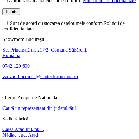
Aprob stocarea datelor mele conform
Politicii de confidențialitate
Sunt de acord cu stocarea datelor mele conform Politicii de
confidențialitate
Showroom București
Str. Principală nr. 217/2, Comuna Săbăreni,
România
0742 120 690
vanzari.bucuresti@suntech-romania.ro
Oferim Acoperire Națională
Caută un reprezentant din județul tău!
Sediu fabrică
Calea Aradului, nr. 1,
Nădlac, Jud. Arad