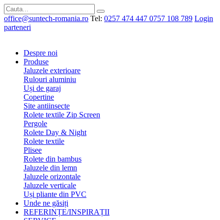
office@suntech-romania.ro
Tel:
0257 474 447
0757 108 789
Login
parteneri
Despre noi
Produse
Jaluzele exterioare
Rulouri aluminiu
Uși de garaj
Copertine
Site antiinsecte
Rolete textile Zip Screen
Pergole
Rolete Day & Night
Rolete textile
Plisee
Rolete din bambus
Jaluzele din lemn
Jaluzele orizontale
Jaluzele verticale
Uși pliante din PVC
Unde ne găsiți
REFERINȚE/INSPIRAȚII