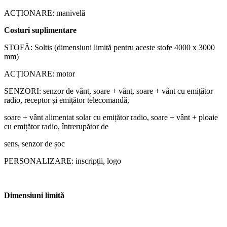
ACȚIONARE: manivelă
Costuri suplimentare
STOFĂ: Soltis (dimensiuni limită pentru aceste stofe 4000 x 3000
mm)
ACȚIONARE: motor
SENZORI: senzor de vânt, soare + vânt, soare + vânt cu emițător
radio, receptor și emițător telecomandă,
soare + vânt alimentat solar cu emițător radio, soare + vânt + ploaie
cu emițător radio, întrerupător de
sens, senzor de șoc
PERSONALIZARE: inscripții, logo
Dimensiuni limită