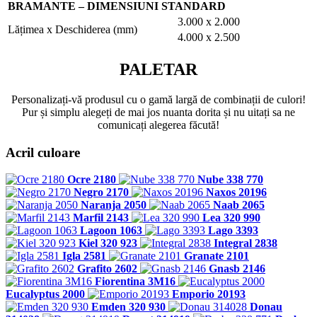
BRAMANTE – DIMENSIUNI STANDARD
3.000 x 2.000
Lățimea x Deschiderea (mm)
4.000 x 2.500
PALETAR
Personalizați-vă produsul cu o gamă largă de combinații de culori!
Pur și simplu alegeți de mai jos nuanta dorita și nu uitați sa ne
comunicați alegerea făcută!
Acril culoare
Ocre 2180
Nube 338 770
Negro 2170
Naxos 20196
Naranja 2050
Naab 2065
Marfil 2143
Lea 320 990
Lagoon 1063
Lago 3393
Kiel 320 923
Integral 2838
Igla 2581
Granate 2101
Grafito 2602
Gnasb 2146
Fiorentina 3M16
Eucalyptus 2000
Emporio 20193
Emden 320 930
Donau