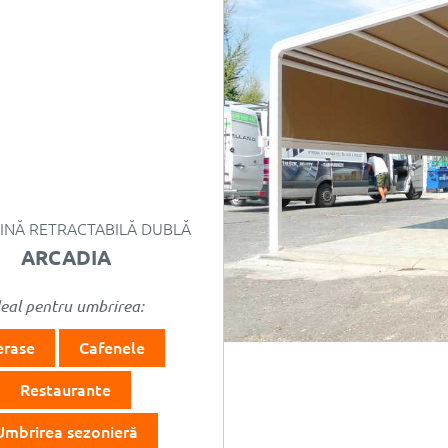
INĂ RETRACTABILĂ DUBLĂ
ARCADIA
deal pentru umbrirea:
erase
Cafenele
Restaurante
Umbrirea sezonieră