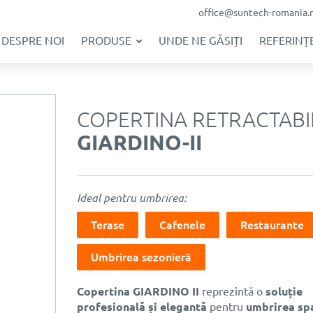
office@suntech-romania.
DESPRE NOI
PRODUSE
UNDE NE GĂSIȚI
REFERINȚE
COPERTINA RETRACTABI
GIARDINO-II
Ideal pentru umbrirea:
Terase
Cafenele
Restaurante
Umbrirea sezonieră
Copertina
GIARDINO II
reprezintă o
soluție
profesională și elegantă
pentru
umbrirea spa