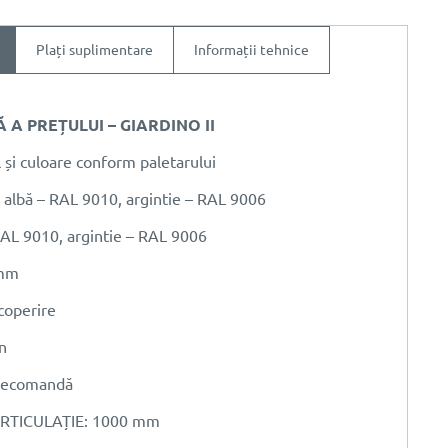
Plați suplimentare
Informații tehnice
A PREȚULUI – GIARDINO II
și culoare conform paletarului
bă – RAL 9010, argintie – RAL 9006
AL 9010, argintie – RAL 9006
 mm
coperire
n
lecomandă
RTICULAȚIE: 1000 mm