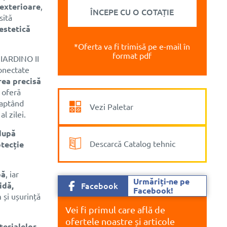
 exterioare
,
ÎNCEPE CU O COTAȚIE
sită
 estetică
*Oferta va fi trimisă pe e-mail în
format pdf
GIARDINO II
onectate
rea precisă
ă oferă
daptând
Vezi Paletar
l zilei.
după
Descarcă Catalog tehnic
tecție
bă
, iar
Urmăriți-ne pe
idă,
Facebook
Facebook!
 și ușurință
Vei fi primul care află de
ofertele noastre și articole
terialelor