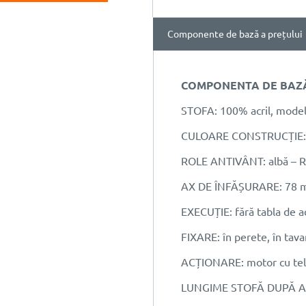
Componente de bază a prețului
COMPONENTA DE BAZĂ 
STOFA: 100% acril, model 
CULOARE CONSTRUCȚIE: al
ROLE ANTIVÂNT: albă – R
AX DE ÎNFĂȘURARE: 78
EXECUȚIE: fără tabla de a
FIXARE: în perete, în tava
ACȚIONARE: motor cu te
LUNGIME STOFĂ DUPĂ A