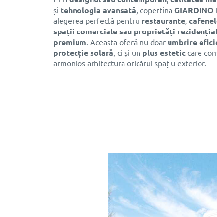
și
tehnologia avansată
, copertina
GIARDINO I
alegerea perfectă pentru
restaurante, cafenele
spații comerciale sau proprietăți rezidenția
premium
. Aceasta oferă nu doar
umbrire efici
protecție solară
, ci și un
plus estetic
care com
armonios arhitectura oricărui spațiu exterior.