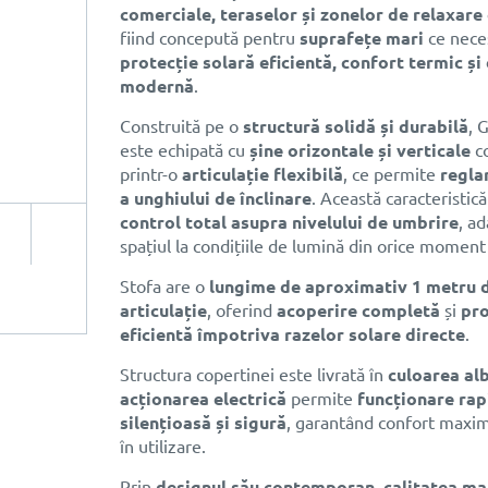
comerciale, teraselor și zonelor de relaxare
fiind concepută pentru
suprafețe mari
ce nece
protecție solară eficientă, confort termic și
modernă
.
Construită pe o
structură solidă și durabilă
, 
este echipată cu
șine orizontale și verticale
c
printr-o
articulație flexibilă
, ce permite
regla
a unghiului de înclinare
. Această caracteristic
control total asupra nivelului de umbrire
, a
spațiul la condițiile de lumină din orice moment a
Stofa are o
lungime de aproximativ 1 metru 
articulație
, oferind
acoperire completă
și
pro
eficientă împotriva razelor solare directe
.
Structura copertinei este livrată în
culoarea al
acționarea electrică
permite
funcționare rap
silențioasă și sigură
, garantând confort maxim
în utilizare.
Prin
designul său contemporan
,
calitatea ma