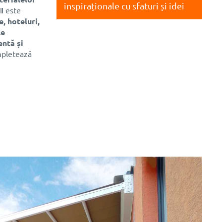
inspiraționale cu sfaturi și idei
I
este
, hoteluri,
le
entă și
pletează