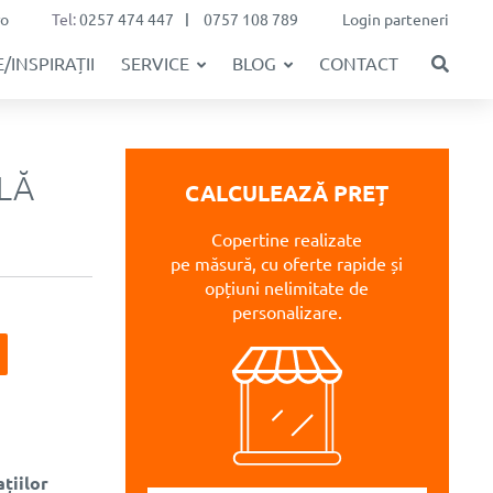
ro
Tel:
0257 474 447
0757 108 789
Login parteneri
/INSPIRAȚII
SERVICE
BLOG
CONTACT
LĂ
CALCULEAZĂ PREȚ
Copertine realizate
pe măsură, cu oferte rapide și
opțiuni nelimitate de
personalizare.
țiilor