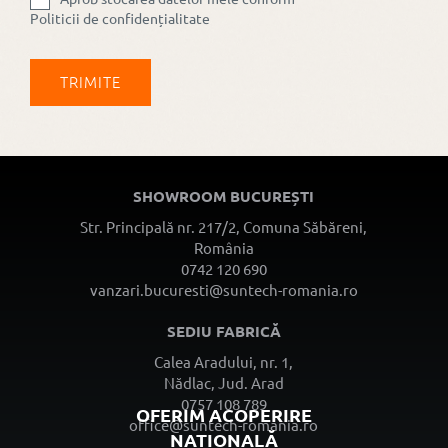
Politicii de confidențialitate
SHOWROOM BUCUREȘTI
Str. Principală nr. 217/2, Comuna Săbăreni,
România
0742 120 690
vanzari.bucuresti@suntech-romania.ro
SEDIU FABRICĂ
Calea Aradului, nr. 1,
Nădlac, Jud. Arad
0757 108 789
OFERIM ACOPERIRE
office@suntech-romania.ro
NAȚIONALĂ