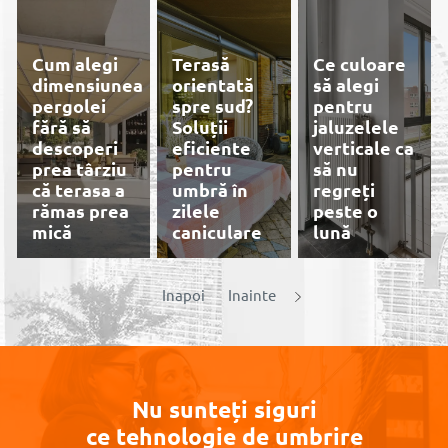
Cum alegi
Terasă
Ce culoare
dimensiunea
orientată
să alegi
pergolei
spre sud?
pentru
fără să
Soluții
jaluzelele
descoperi
eficiente
verticale ca
prea târziu
pentru
să nu
că terasa a
umbră în
regreți
rămas prea
zilele
peste o
mică
caniculare
lună
Prețuri
Inapoi
Inainte
reduse,
profitați
acum de
Rolete
plisee, Site
plesee
Nu sunteți siguri
De ce roletele
Stelar Mini
ce tehnologie de umbrire