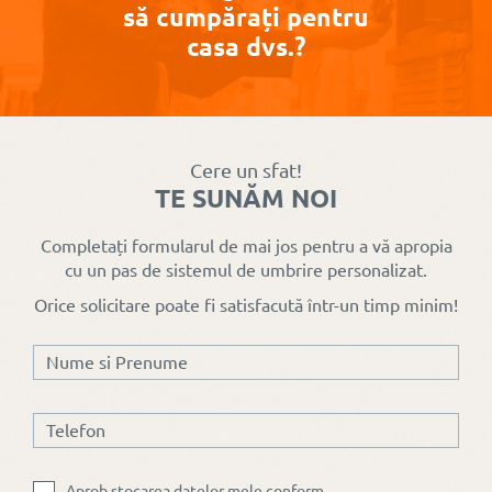
Cât de mult
zi/noapte sunt
și sită
să cumpărați pentru
reduc
alegerea
rulouri
casa dvs.?
temperatura
preferată în
exterioare
rulourile
apartamentele
aplicate
exterioare
moderne
Radix
Cere un sfat!
TE SUNĂM NOI
Completați formularul de mai jos pentru a vă apropia
cu un pas de sistemul de umbrire personalizat.
Orice solicitare poate fi satisfacută într-un timp minim!
Doar pentru
produsele
Low Cost
prețurile
rămân
neschimbate
Aprob stocarea datelor mele conform