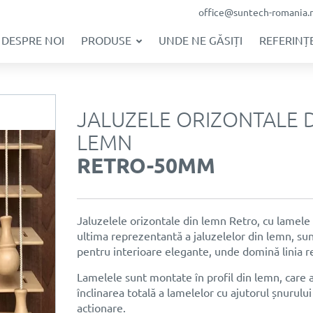
office@suntech-romania.
DESPRE NOI
PRODUSE
UNDE NE GĂSIȚI
REFERINȚE
JALUZELE ORIZONTALE 
LEMN
RETRO-50MM
Jaluzelele orizontale din lemn Retro, cu lamel
ultima reprezentantă a jaluzelelor din lemn, sun
pentru interioare elegante, unde domină linia ret
Lamelele sunt montate în profil din lemn, care 
înclinarea totală a lamelelor cu ajutorul șnurului
acționare.