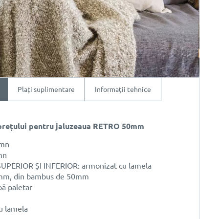
Plați suplimentare
Informații tehnice
prețului pentru jaluzeaua RETRO 50mm
emn
mn
PERIOR ȘI INFERIOR: armonizat cu lamela
mm, din bambus de 50mm
 paletar
u lamela