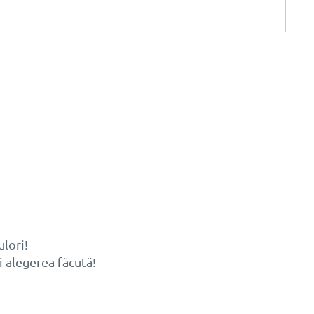
ulori!
i alegerea făcută!