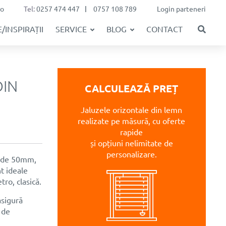
ro
Tel:
0257 474 447
0757 108 789
Login parteneri
/INSPIRAȚII
SERVICE
BLOG
CONTACT
DIN
CALCULEAZĂ PREȚ
Jaluzele orizontale din lemn
realizate pe măsură, cu oferte
rapide
și opțiuni nelimitate de
personalizare.
e de 50mm,
t ideale
ro, clasică.
asigură
 de