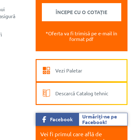
nui
ÎNCEPE CU O COTAȚIE
asigură
*Oferta va fi trimisă pe e-mail în
i
format pdf
Vezi Paletar
Descarcă Catalog tehnic
Urmăriți-ne pe
Facebook
Facebook!
Vei fi primul care află de