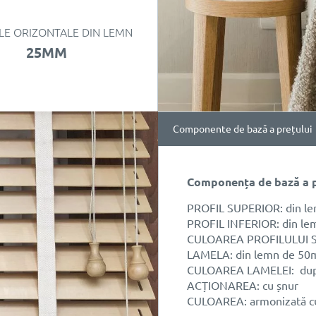
LE ORIZONTALE DIN LEMN
25MM
Componente de bază a prețului
Componența de bază a 
PROFIL SUPERIOR: din l
PROFIL INFERIOR: din le
CULOAREA PROFILULUI SU
LAMELA: din lemn de 50
CULOAREA LAMELEI: după
ACȚIONAREA: cu șnur
CULOAREA: armonizată c