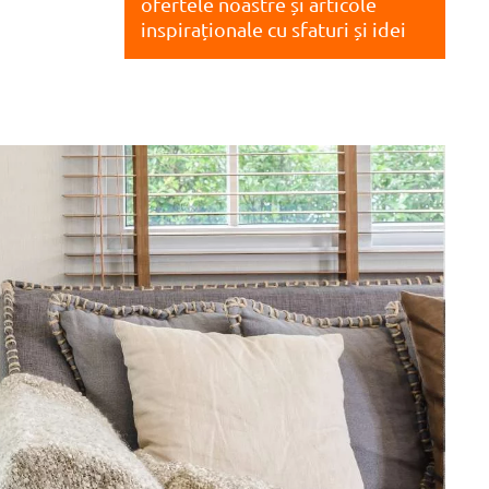
ofertele noastre și articole
inspiraționale cu sfaturi și idei