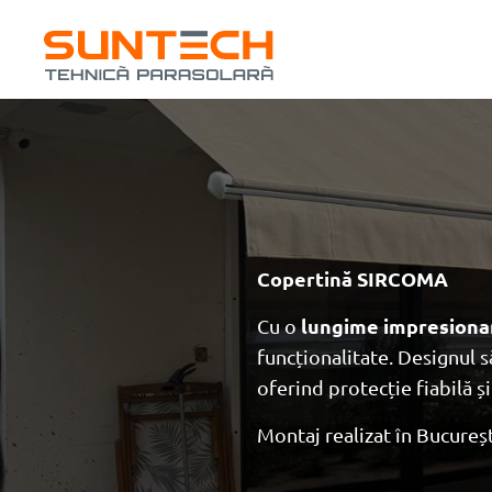
Copertin
ă SIRCOMA
Cu o
lungime impresiona
funcționalitate. Designul
oferind protecție fiabilă și
Montaj realizat în Bucureșt