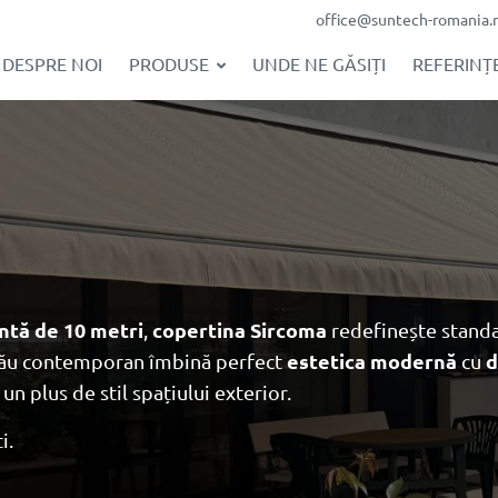
office@suntech-romania.
DESPRE NOI
PRODUSE
UNDE NE GĂSIȚI
REFERINȚE
ntă de 10 metri
,
copertina
Sircoma
redefinește standa
 său contemporan îmbină perfect
estetica modernă
cu
d
 un plus de stil spațiului exterior.
i.