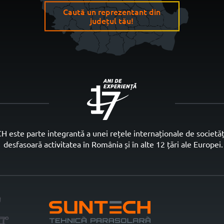
Caută un reprezentant din
județul tău!
este parte integrantă a unei rețele internaționale de societăți,
desfasoară activitatea în România și în alte 12 țări ale Europei.