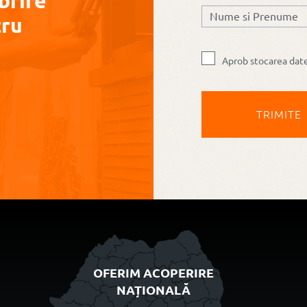
brire
tru
Aprob stocarea dat
OFERIM ACOPERIRE
NAȚIONALĂ