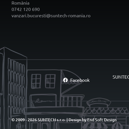
România
0742 120 690
vanzari.bucuresti@suntech-romania.ro
SUNTECH 
Facebook
© 2009 - 2026 SUNTECH s.r.o. | Design by
End Soft Design