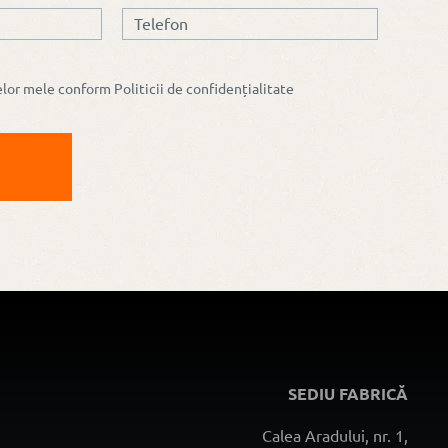
elor mele conform
Politicii de confidențialitate
SEDIU FABRICĂ
Calea Aradului, nr. 1,