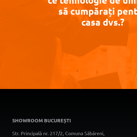
ce tehnologie de um
să cumpărați pen
casa dvs.?
SHOWROOM BUCUREȘTI
Str. Principală nr. 217/2, Comuna Săbăreni,