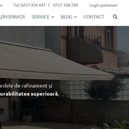
ro
Tel:
0257 474 447
0757 108 789
Login parteneri
/INSPIRAȚII
SERVICE
BLOG
CONTACT
rdele de rafinament și
urabilitatea superioară
,