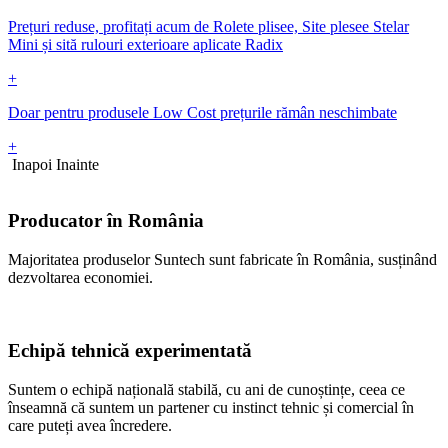
Prețuri reduse, profitați acum de Rolete plisee, Site plesee Stelar
Mini și sită rulouri exterioare aplicate Radix
+
Doar pentru produsele Low Cost prețurile rămân neschimbate
+
Inapoi
Inainte
Producator în România
Majoritatea produselor Suntech sunt fabricate în România, susținând
dezvoltarea economiei.
Echipă tehnică experimentată
Suntem o echipă națională stabilă, cu ani de cunoștințe, ceea ce
înseamnă că suntem un partener cu instinct tehnic și comercial în
care puteți avea încredere.