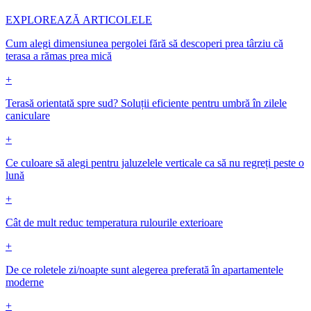
EXPLOREAZĂ ARTICOLELE
Cum alegi dimensiunea pergolei fără să descoperi prea târziu că
terasa a rămas prea mică
+
Terasă orientată spre sud? Soluții eficiente pentru umbră în zilele
caniculare
+
Ce culoare să alegi pentru jaluzelele verticale ca să nu regreți peste o
lună
+
Cât de mult reduc temperatura rulourile exterioare
+
De ce roletele zi/noapte sunt alegerea preferată în apartamentele
moderne
+