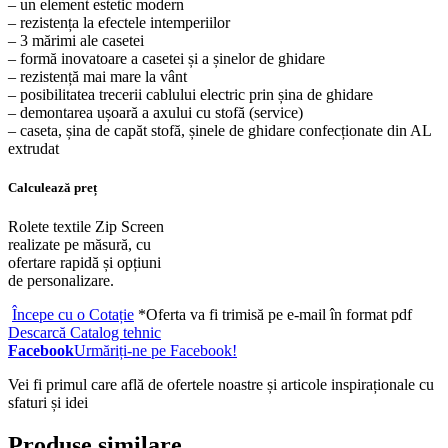
– un element estetic modern
– rezistența la efectele intemperiilor
– 3 mărimi ale casetei
– formă inovatoare a casetei și a șinelor de ghidare
– rezistență mai mare la vânt
– posibilitatea trecerii cablului electric prin șina de ghidare
– demontarea ușoară a axului cu stofă (service)
– caseta, șina de capăt stofă, șinele de ghidare confecționate din AL
extrudat
Calculează preț
Rolete textile Zip Screen
realizate pe măsură, cu
ofertare rapidă și opțiuni
de personalizare.
Începe cu o Cotație
*Oferta va fi trimisă pe e-mail în format pdf
Descarcă Catalog tehnic
Facebook
Urmăriți-ne pe Facebook!
Vei fi primul care află de ofertele noastre și articole inspiraționale cu
sfaturi și idei
Produse similare