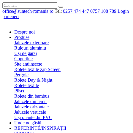
office@suntech-romania.ro
Tel:
0257 474 447
0757 108 789
Login
parteneri
Despre noi
Produse
Jaluzele exterioare
Rulouri aluminiu
Uși de garaj
Copertine
Site antiinsecte
Rolete textile Zip Screen
Pergole
Rolete Day & Night
Rolete textile
Plisee
Rolete din bambus
Jaluzele din lemn
Jaluzele orizontale
Jaluzele verticale
Uși pliante din PVC
Unde ne găsiți
REFERINȚE/INSPIRAȚII