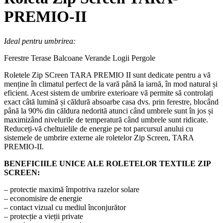
PREMIO-II
Ideal pentru umbrirea:
Ferestre
Terase
Balcoane
Verande
Logii
Pergole
Roletele Zip SCreen TARA PREMIO II sunt dedicate pentru a vă
menține în climatul perfect de la vară până la iarnă, în mod natural și
eficient. Acest sistem de umbrire exterioare vă permite să controlați
exact câtă lumină și căldură absoarbe casa dvs. prin ferestre, blocând
până la 90% din căldura nedorită atunci când umbrele sunt în jos și
maximizând nivelurile de temperatură când umbrele sunt ridicate.
Reduceți-vă cheltuielile de energie pe tot parcursul anului cu
sistemele de umbrire externe ale roletelor Zip Screen, TARA
PREMIO-II.
BENEFICIILE UNICE ALE ROLETELOR TEXTILE ZIP
SCREEN:
– protectie maximă împotriva razelor solare
– economisire de energie
– contact vizual cu mediul înconjurător
– protecție a vieții private