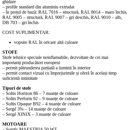
ghidare
– profile standard din aluminiu extrudat
– în prețul de bază: RAL 7016 – structură, RAL 8014 – maro închis,
RAL 9005 – structură, RAL 9007 – gri deschis, RAL 9010 – alb,
DB 703 – gri închis
COST SUPLIMENTAR:
vopsire RAL în oricare altă culoare
STOFE
Stofe tehnice speciale neinflamabile, dezvoltate de cei mai
importanți producători europeni
– permit pătrunderea parțială a luminii în interior
– permit contact vizual cu împrejurimile și oferă în același timp
suficientă intimitate
Tipuri de stofe
– Soltis Horizon 86 – 7 nuanțe de culoare
– Soltis Perform 92 – 9 nuanțe de culoare
– Soltis Opaque B92 – 4 nuanțe de culoare
– Sergé 3% – 14 nuanțe de culoare
– Sergé XINIX – 3 nuanțe de culoare
MOTOARE
– Somfy MAESTRIA 50 WT