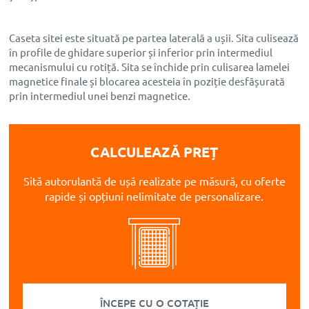
Caseta sitei este situată pe partea laterală a ușii. Sita culisează
în profile de ghidare superior și inferior prin intermediul
mecanismului cu rotiță. Sita se închide prin culisarea lamelei
magnetice finale și blocarea acesteia în poziție desfășurată
prin intermediul unei benzi magnetice.
CALCULEAZĂ PREȚ
Sită autorulantă de ușă realizate
pe măsură, cu oferte
rapide și opțiuni nelimitate de personalizare.
ÎNCEPE CU O COTAȚIE