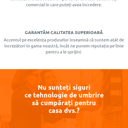
comercial în care puteți avea încredere.
Doar pentru
produsele
GARANTĂM CALITATEA SUPERIOARĂ
Low Cost
Accentul pe excelența produselor înseamnă că suntem atât de
prețurile
încrezători în gama noastră, încât ne punem reputația pe linie
rămân
pentru a le sprijini.
neschimbate
Nu sunteți siguri
ce tehnologie de umbrire
să cumpărați pentru
casa dvs.?