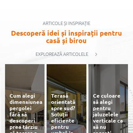
ARTICOLE ȘI INSPIRAȚIE
Descoperă idei și inspirații pentru
casă și birou
EXPLOREAZĂ ARTICOLELE
Cum alegi
Terasă
Ce culoare
dimensiunea
orientată
să alegi
pergolei
spre sud?
pentru
fără să
Soluții
jaluzelele
descoperi
eficiente
verticale ca
prea târziu
pentru
să nu