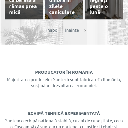
că terasa a
umbră în
regreți
rămas prea
zilele
peste o
mică
caniculare
lună
Prețuri
Inapoi
Inainte
reduse,
profitați
acum de
Rolete
plisee, Site
plesee
De ce roletele
Stelar Mini
PRODUCATOR ÎN ROMÂNIA
Cât de mult
zi/noapte sunt
și sită
reduc
alegerea
rulouri
Majoritatea produselor Suntech sunt fabricate în România,
temperatura
preferată în
exterioare
susținând dezvoltarea economiei.
rulourile
apartamentele
aplicate
exterioare
moderne
Radix
ECHIPĂ TEHNICĂ EXPERIMENTATĂ
Suntem o echipă națională stabilă, cu ani de cunoștințe, ceea
ce înseamnă că suntem un partener cu instinct tehnic și