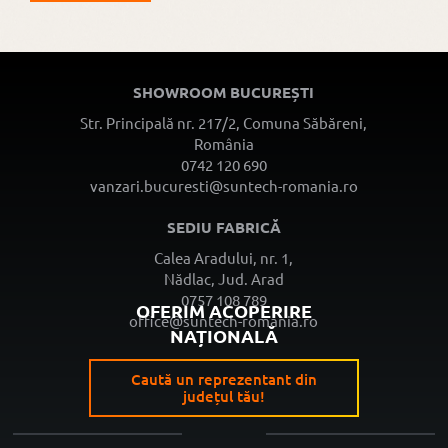
SHOWROOM BUCUREȘTI
Str. Principală nr. 217/2, Comuna Săbăreni,
România
0742 120 690
vanzari.bucuresti@suntech-romania.ro
SEDIU FABRICĂ
Calea Aradului, nr. 1,
Nădlac, Jud. Arad
0757 108 789
OFERIM ACOPERIRE
office@suntech-romania.ro
NAȚIONALĂ
Caută un reprezentant din
județul tău!