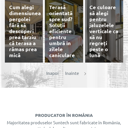
Cum alegi
Terasă
Ce culoare
dimensiunea
orientată
să alegi
pergolei
spre sud?
pentru
fără să
Soluții
jaluzelele
descoperi
eficiente
verticale ca
prea târziu
pentru
să nu
că terasa a
umbră în
regreți
rămas prea
zilele
peste o
mică
caniculare
lună
Prețuri
Inapoi
Inainte
reduse,
profitați
acum de
Rolete
plisee, Site
plesee
De ce roletele
Stelar Mini
PRODUCATOR ÎN ROMÂNIA
Cât de mult
zi/noapte sunt
și sită
reduc
alegerea
rulouri
Majoritatea produselor Suntech sunt fabricate în România,