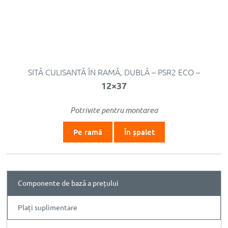
SITĂ CULISANTĂ ÎN RAMĂ, DUBLĂ – PSR2 ECO –
12×37
Potrivite pentru montarea
Pe ramă
În șpalet
Componente de bază a prețului
Plați suplimentare