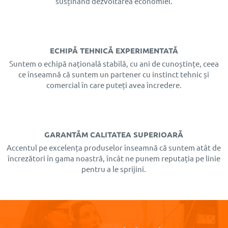
temperatura
preferată în
exterioare
susținând dezvoltarea economiei.
rulourile
apartamentele
aplicate
exterioare
moderne
Radix
ECHIPĂ TEHNICĂ EXPERIMENTATĂ
Suntem o echipă națională stabilă, cu ani de cunoștințe, ceea
ce înseamnă că suntem un partener cu instinct tehnic și
comercial în care puteți avea încredere.
Doar pentru
produsele
GARANTĂM CALITATEA SUPERIOARĂ
Low Cost
Accentul pe excelența produselor înseamnă că suntem atât de
prețurile
încrezători în gama noastră, încât ne punem reputația pe linie
rămân
pentru a le sprijini.
neschimbate