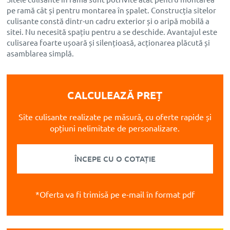
pe ramă cât și pentru montarea în șpalet. Construcția sitelor
culisante constă dintr-un cadru exterior și o aripă mobilă a
sitei. Nu necesită spațiu pentru a se deschide. Avantajul este
culisarea foarte ușoară și silențioasă, acționarea plăcută și
asamblarea simplă.
CALCULEAZĂ PREȚ
Site culisante realizate
pe măsură, cu oferte rapide și
opțiuni nelimitate de
personalizare.
ÎNCEPE CU O COTAȚIE
*Oferta va fi trimisă pe e-mail în format pdf