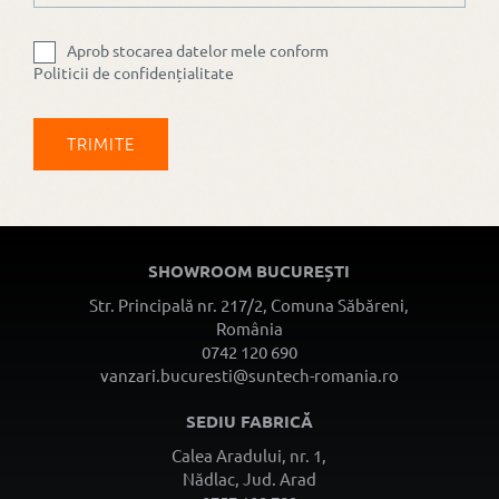
Aprob stocarea datelor mele conform
Politicii de confidențialitate
SHOWROOM BUCUREȘTI
Str. Principală nr. 217/2, Comuna Săbăreni,
România
0742 120 690
vanzari.bucuresti@suntech-romania.ro
SEDIU FABRICĂ
Calea Aradului, nr. 1,
Nădlac, Jud. Arad