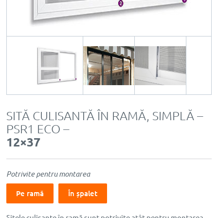
SITĂ CULISANTĂ ÎN RAMĂ, SIMPLĂ –
PSR1 ECO –
12×37
Potrivite pentru montarea
Pe ramă
În șpalet
Sitele culisante în ramă sunt potrivite atât pentru montarea