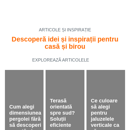
CARE SĂ ÎȚI ADUCĂ MAI
MULT CONFORT
Componente durabile, culori care rezistă și
de calitate!
ARTICOLE ȘI INSPIRAȚIE
Descoperă idei și
inspirații pentru
casă și birou
Mai mult
EXPLOREAZĂ ARTICOLELE
Terasă
Ce culoare
Cum alegi
orientată
să alegi
dimensiunea
spre sud?
pentru
pergolei fără
Soluții
jaluzelele
să descoperi
eficiente
verticale ca