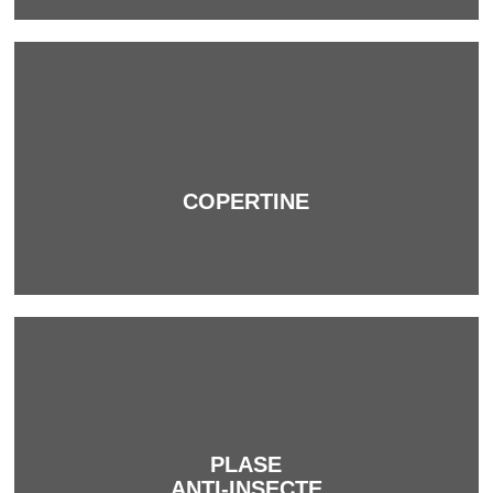
Mai mult
COPERTINE
SOLUȚII PENTRU
SISTEME DE PROTECȚIE
SOLARĂ
Cautăm constant noi soluții inovatoare și
game variate!
PLASE
ANTI-INSECTE