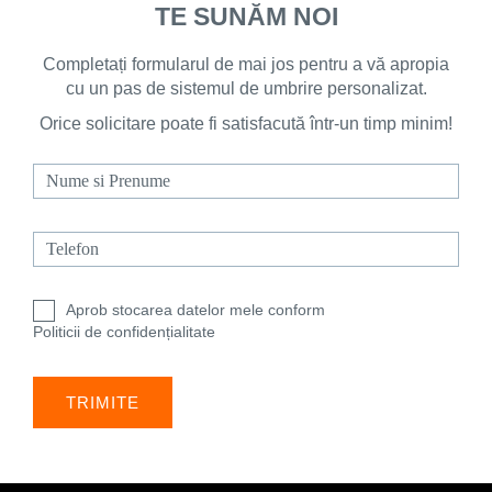
TE SUNĂM NOI
Completați formularul de mai jos pentru a vă apropia
cu un pas de sistemul de umbrire personalizat.
Doar pentru
Orice solicitare poate fi satisfacută într-un timp minim!
produsele
Low Cost
prețurile
rămân
neschimbate
Aprob stocarea datelor mele conform
Politicii de confidențialitate