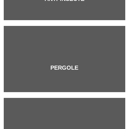
Mai mult
PERGOLE
SOLUȚII PENTRU
SISTEME DE PROTECȚIE
SOLARĂ
Cautăm constant noi soluții inovatoare și