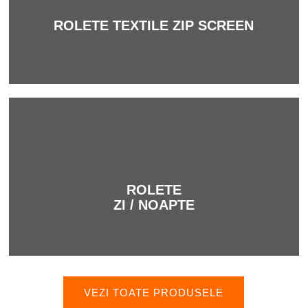
game variate!
ROLETE TEXTILE ZIP SCREEN
Mai mult
ROLETE
ZI / NOAPTE
UTILIZARE CONFORTABILĂ PRIN
SORTIMENT VAST DE
ACCESORII ȘI
VEZI TOATE PRODUSELE
COMPONENTE