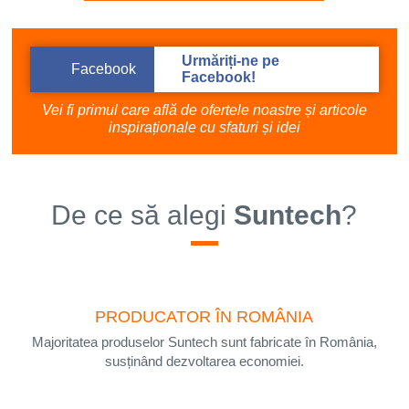
Toate componentele sunt fabricate din
materiale de cea mai buna calitate!
Urmăriți-ne pe
Facebook
Facebook!
Vei fi primul care află de ofertele noastre și articole
Mai mult
inspiraționale cu sfaturi și idei
De ce să alegi
Suntech
?
PRODUCATOR ÎN ROMÂNIA
Majoritatea produselor Suntech sunt fabricate în România,
DESCOPERĂ GAMA VARIATĂ DE
susținând dezvoltarea economiei.
UȘI PENTRU GARAJ