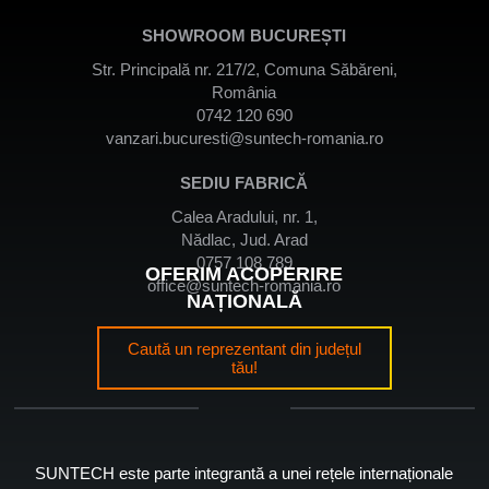
SHOWROOM BUCUREȘTI
Str. Principală nr. 217/2, Comuna Săbăreni,
România
0742 120 690
vanzari.bucuresti@suntech-romania.ro
SEDIU FABRICĂ
Calea Aradului, nr. 1,
Nădlac, Jud. Arad
0757 108 789
OFERIM ACOPERIRE
office@suntech-romania.ro
NAȚIONALĂ
Caută un reprezentant din județul
tău!
SUNTECH este parte integrantă a unei rețele internaționale