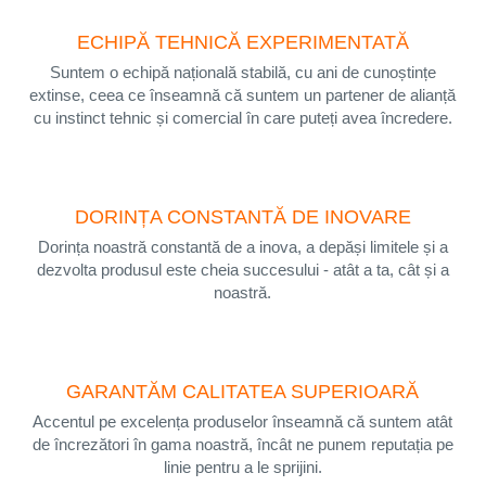
SIGURE ȘI DE CALITATE!
ECHIPĂ TEHNICĂ EXPERIMENTATĂ
Componente durabile, culori care rezistă și
Suntem o echipă națională stabilă, cu ani de cunoștințe
de calitate!
extinse, ceea ce înseamnă că suntem un partener de alianță
cu instinct tehnic și comercial în care puteți avea încredere.
Mai mult
DORINȚA CONSTANTĂ DE INOVARE
Dorința noastră constantă de a inova, a depăși limitele și a
dezvolta produsul este cheia succesului - atât a ta, cât și a
noastră.
GARANTĂM CALITATEA SUPERIOARĂ
Accentul pe excelența produselor înseamnă că suntem atât
de încrezători în gama noastră, încât ne punem reputația pe
ROLETE PENTRU FERESTRE
linie pentru a le sprijini.