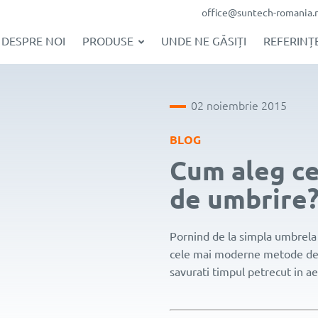
office@suntech-romania.
DESPRE NOI
PRODUSE
UNDE NE GĂSIȚI
REFERINȚE
02 noiembrie 2015
BLOG
Cum aleg ce
de umbrire
Pornind de la simpla umbrela d
cele mai moderne metode de u
savurati timpul petrecut in ae