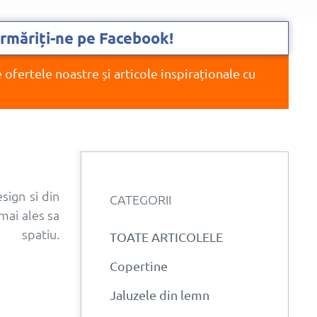
rmăriți-ne pe Facebook!
e ofertele noastre și articole inspiraționale cu
sign si din
CATEGORII
mai ales sa
patiu.
TOATE ARTICOLELE
Copertine
Jaluzele din lemn