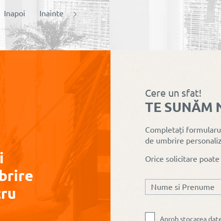
Inapoi
Inainte
Cere un sfat!
TE SUNĂM 
Completați formularul
De ce roletele 
de umbrire personaliz
Cât de mult reduc
sunt alegerea 
i
Orice solicitare poate
temperatura rulourile
în apartamente
brire
exterioare
moderne
tru
Aprob stocarea dat