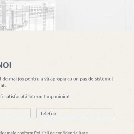
NOI
Prețuri reduse, profitați
 de mai jos pentru a vă apropia cu un pas de sistemul
zi/noapte
acum de Rolete plisee,
at.
preferată
Site plesee Stelar Mini și
 fi satisfacută într-un timp minim!
le
sită rulouri exterioare
aplicate Radix
elor mele conform
Politicii de confidențialitate