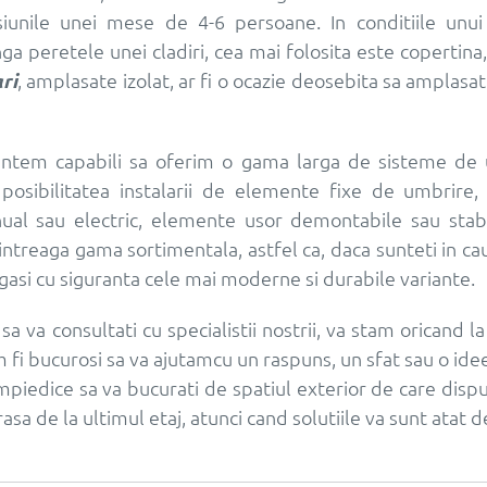
siunile unei mese de 4-6 persoane. In conditiile unui
ga peretele unei cladiri, cea mai folosita este copertina, 
ri
, amplasate izolat, ar fi o ocazie deosebita sa amplasat
, suntem capabili sa oferim o gama larga de sisteme de
posibilitatea instalarii de elemente fixe de umbrire,
al sau electric, elemente usor demontabile sau stabil
 intreaga gama sortimentala, astfel ca, daca sunteti in ca
gasi cu siguranta cele mai moderne si durabile variante.
sa va consultati cu specialistii nostrii, va stam oricand la
m fi bucurosi sa va ajutamcu un raspuns, un sfat sau o ide
piedice sa va bucurati de spatiul exterior de care dispun
rasa de la ultimul etaj, atunci cand solutiile va sunt atat 