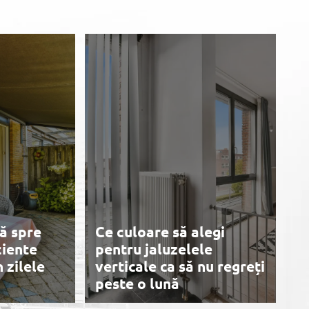
ă spre
Ce culoare să alegi
ciente
pentru jaluzelele
 zilele
verticale ca să nu regreți
peste o lună