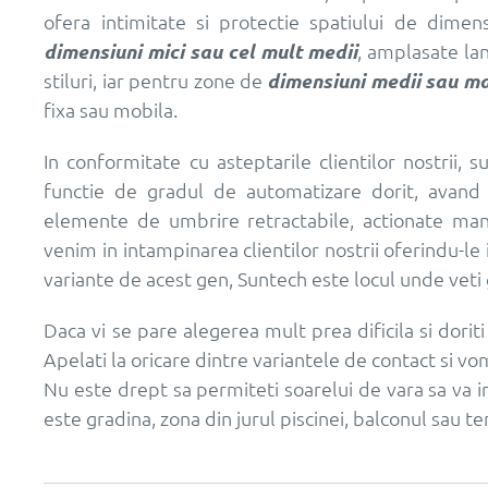
ofera intimitate si protectie spatiului de dimen
dimensiuni mici sau cel mult medii
, amplasate lan
stiluri, iar pentru zone de
dimensiuni medii sau ma
fixa sau mobila.
In conformitate cu asteptarile clientilor nostrii
functie de gradul de automatizare dorit, avand 
elemente de umbrire retractabile, actionate manu
venim in intampinarea clientilor nostrii oferindu-le
variante de acest gen, Suntech este locul unde veti 
Daca vi se pare alegerea mult prea dificila si doriti 
Apelati la oricare dintre variantele de contact si vo
Nu este drept sa permiteti soarelui de vara sa va im
este gradina, zona din jurul piscinei, balconul sau te