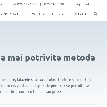
ro
Tel:
0257 474 447
0757 108 789
Login parteneri
/INSPIRAȚII
SERVICE
BLOG
CONTACT
a mai potrivita metoda
?
e soare, jaluzele si pana la rulouri, rolete si copertine
mbrire, va stau la dispozitie pentru a va permite sa
r liber impreuna cu familia sau prietenii.