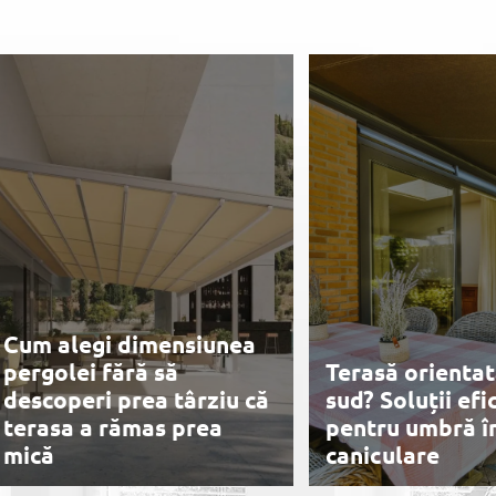
Cum alegi dimensiunea
pergolei fără să
Terasă orientat
descoperi prea târziu că
sud? Soluții efi
terasa a rămas prea
pentru umbră în
mică
caniculare