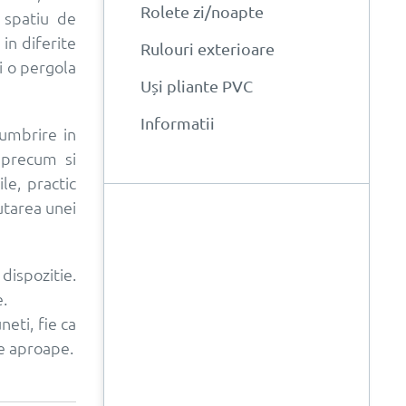
Rolete zi/noapte
 spatiu de
in diferite
Rulouri exterioare
i o pergola
Uși pliante PVC
Informatii
 umbrire in
 precum si
e, practic
utarea unei
 dispozitie.
e.
eti, fie ca
de aproape.