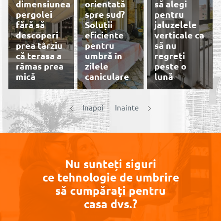
dimensiunea
orientată
să alegi
pergolei
spre sud?
pentru
fără să
Soluții
jaluzelele
descoperi
eficiente
verticale ca
prea târziu
pentru
să nu
că terasa a
umbră în
regreți
rămas prea
zilele
peste o
mică
caniculare
lună
Prețuri
Inapoi
Inainte
reduse,
profitați
acum de
Rolete
plisee, Site
plesee
Nu sunteți siguri
De ce roletele
Stelar Mini
ce tehnologie de umbrire
Cât de mult
zi/noapte sunt
și sită
să cumpărați pentru
reduc
alegerea
rulouri
casa dvs.?
temperatura
preferată în
exterioare
rulourile
apartamentele
aplicate