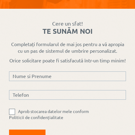
exterioare
moderne
Radix
Cere un sfat!
TE SUNĂM NOI
Completați formularul de mai jos pentru a vă apropia
cu un pas de sistemul de umbrire personalizat.
Orice solicitare poate fi satisfacută într-un timp minim!
Doar pentru
produsele
Low Cost
prețurile
rămân
neschimbate
Aprob stocarea datelor mele conform
Politicii de confidențialitate