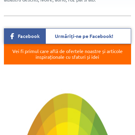
Facebook
Urmăriți-ne pe Facebook!
Vei fi primul care află de ofertele noastre și articole
inspiraționale cu sfaturi și idei