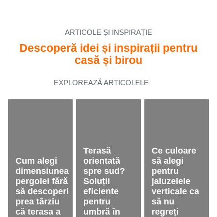
ARTICOLE ȘI INSPIRAȚIE
Descoperă idei și inspirații pentru
casă și birou
EXPLOREAZĂ ARTICOLELE
Terasă
Ce culoare
Cum alegi
orientată
să alegi
dimensiunea
spre sud?
pentru
pergolei fără
Soluții
jaluzelele
să descoperi
eficiente
verticale ca
prea târziu
pentru
să nu
că terasa a
umbră în
regreți