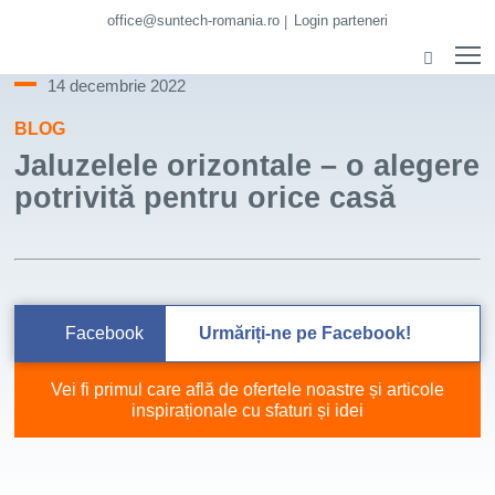
office@suntech-romania.ro
Login parteneri
14 decembrie 2022
BLOG
Jaluzelele orizontale – o alegere
potrivită pentru orice casă
Facebook
Urmăriți-ne pe Facebook!
Vei fi primul care află de ofertele noastre și articole
inspiraționale cu sfaturi și idei