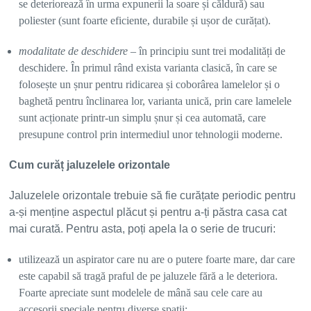
se deteriorează în urma expunerii la soare și căldură) sau
poliester (sunt foarte eficiente, durabile și ușor de curățat).
modalitate de deschidere
– în principiu sunt trei modalități de
deschidere. În primul rând exista varianta clasică, în care se
folosește un șnur pentru ridicarea și coborârea lamelelor și o
baghetă pentru înclinarea lor, varianta unică, prin care lamelele
sunt acționate printr-un simplu șnur și cea automată, care
presupune control prin intermediul unor tehnologii moderne.
Cum curăț jaluzelele orizontale
Jaluzelele orizontale trebuie să fie curățate periodic pentru
a-și menține aspectul plăcut și pentru a-ți păstra casa cat
mai curată. Pentru asta, poți apela la o serie de trucuri:
utilizează un aspirator care nu are o putere foarte mare, dar care
este capabil să tragă praful de pe jaluzele fără a le deteriora.
Foarte apreciate sunt modelele de mână sau cele care au
accesorii speciale pentru diverse spații;