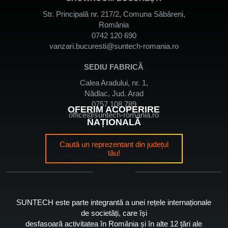
Str. Principală nr. 217/2, Comuna Săbăreni,
România
0742 120 690
vanzari.bucuresti@suntech-romania.ro
SEDIU FABRICĂ
Calea Aradului, nr. 1,
Nădlac, Jud. Arad
0757 108 789
OFERIM ACOPERIRE
office@suntech-romania.ro
NAȚIONALĂ
Caută un reprezentant din județul
tău!
SUNTECH este parte integrantă a unei rețele internaționale
de societăți, care își
desfasoară activitatea în România și în alte 12 țări ale