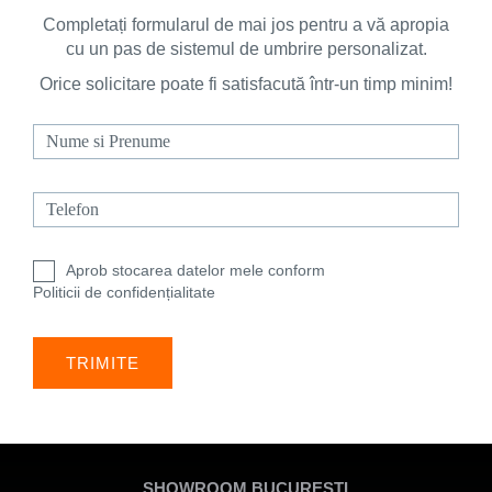
Completați formularul de mai jos pentru a vă apropia
cu un pas de sistemul de umbrire personalizat.
Doar pentru
Orice solicitare poate fi satisfacută într-un timp minim!
produsele
Low Cost
prețurile
rămân
neschimbate
Aprob stocarea datelor mele conform
Politicii de confidențialitate
SHOWROOM BUCUREȘTI