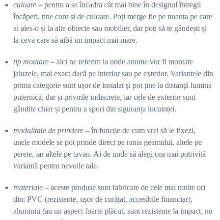
culoare
– pentru a se încadra cât mai bine în designul întregii
încăperi, ține cont și de culoare. Poți merge fie pe nuanța pe care
ai ales-o și la alte obiecte sau mobilier, dar poți să te gândești și
la ceva care să aibă un impact mai mare.
tip montare
– aici ne referim la unde anume vor fi montate
jaluzele, mai exact dacă pe interior sau pe exterior. Variantele din
prima categorie sunt ușor de instalat și pot ține la distanță lumina
puternică, dar și privirile indiscrete, iar cele de exterior sunt
gândite chiar și pentru a spori din siguranța locuinței.
modalitate de prindere
– în funcție de cum vrei să le fixezi,
unele modele se pot prinde direct pe rama geamului, altele pe
perete, iar altele pe tavan. Ai de unde să alegi cea mai potrivită
variantă pentru nevoile tale.
materiale
– aceste produse sunt fabricate de cele mai multe ori
din: PVC (rezistente, ușor de curățat, accesibile financiar),
aluminiu (au un aspect foarte plăcut, sunt rezistente la impact, nu