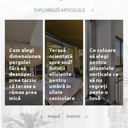
EXPLOREAZĂ ARTICOLELE
Cum alegi
Terasă
Ce culoare
dimensiunea
orientată
să alegi
pergolei
spre sud?
pentru
fără să
Soluții
jaluzelele
descoperi
eficiente
verticale ca
prea târziu
pentru
să nu
că terasa a
umbră în
regreți
rămas prea
zilele
peste o
mică
caniculare
lună
Prețuri
Inapoi
Inainte
reduse,
profitați