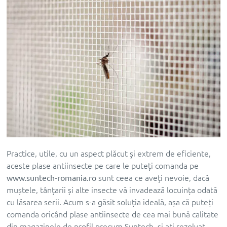
Practice, utile, cu un aspect plăcut și extrem de eficiente,
aceste plase antiinsecte pe care le puteți comanda pe
www.suntech-romania.ro
sunt ceea ce aveți nevoie, dacă
muștele, tânțarii și alte insecte vă invadează locuința odată
cu lăsarea serii. Acum s-a găsit soluția ideală, așa că puteți
comanda oricând plase antiinsecte de cea mai bună calitate
din magazinele de profil precum Suntech, și ați rezolvat