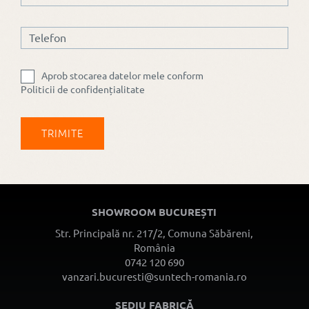
prețurile
rămân
neschimbate
Aprob stocarea datelor mele conform
Politicii de confidențialitate
SHOWROOM BUCUREȘTI
Str. Principală nr. 217/2, Comuna Săbăreni,
România
0742 120 690
vanzari.bucuresti@suntech-romania.ro
SEDIU FABRICĂ