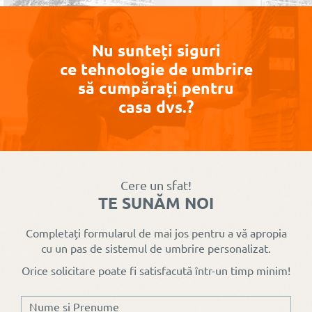
acum de
Rolete
plisee, Site
plesee
Nu sunteți siguri
De ce roletele
Stelar Mini
ce tehnologie de umbrire
Cât de mult
zi/noapte sunt
și sită
să cumpărați pentru
reduc
alegerea
rulouri
casa dvs.?
temperatura
preferată în
exterioare
rulourile
apartamentele
aplicate
exterioare
moderne
Radix
Cere un sfat!
TE SUNĂM NOI
Completați formularul de mai jos pentru a vă apropia
cu un pas de sistemul de umbrire personalizat.
Orice solicitare poate fi satisfacută într-un timp minim!
Doar pentru
produsele
Low Cost