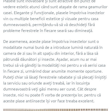
Plasele sunt inovatoare și sunt atractive din punct de
vedere estetic atunci când sunt atașate de rama geamurilor
casei. Elegante și funcționale, plasele împotriva insectelor
vin cu multiple beneficii estetice și vizuale pentru casa
dumneavoastră, permițându-vă să vă deschideți fără
probleme ferestrele în fiecare seară sau dimineață.
De asemenea, aceste plase împotriva insectelor sunt o
modalitate numai bună de a introduce lumină naturală în
camera de zi sau în alt spațiu din interior, fără a lăsa să
pătrundă dăunători și insecte. Așadar, acum nu ar mai
trebui să vă gândiți la modalități noi pentru a vă aerisi casa
în fiecare zi, urmărind doar anumite momente oportune.
Puteți chiar să lăsați ferestrele rabatate și să plecați liniștiți
la serviciu sau oriunde aveți treabă, iar în locuința
dumneavoastră veți găsi mereu aer curat. Cât despre
insecte, nici nu poate fi vorba de prezența lor, pentru că
aceste plase antiinsecte își vor face treaba excelent.