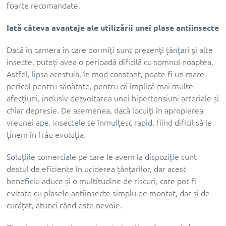
foarte recomandate.
Iată câteva avantaje ale utilizării unei plase antiinsecte
Dacă în camera în care dormiți sunt prezenți țânțari și alte
insecte, puteți avea o perioadă dificilă cu somnul noaptea.
Astfel, lipsa acestuia, în mod constant, poate fi un mare
pericol pentru sănătate, pentru că implică mai multe
afecțiuni, inclusiv dezvoltarea unei hipertensiuni arteriale și
chiar depresie. De asemenea, dacă locuiți în apropierea
vreunei ape, insectele se înmulțesc rapid, fiind dificil să le
ținem în frâu evoluția.
Soluțiile comerciale pe care le avem la dispoziție sunt
destul de eficiente în uciderea țânțarilor, dar acest
beneficiu aduce și o multitudine de riscuri, care pot fi
evitate cu plasele antiinsecte simplu de montat, dar și de
curățat, atunci când este nevoie.