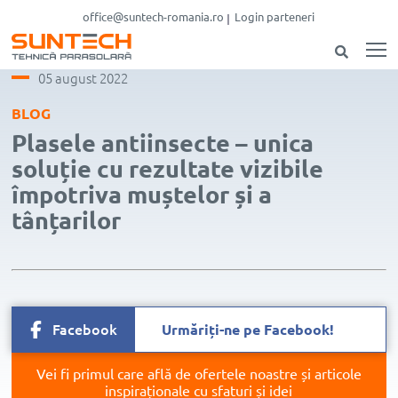
office@suntech-romania.ro
Login parteneri
05 august 2022
BLOG
Plasele antiinsecte – unica
soluție cu rezultate vizibile
împotriva muștelor și a
tânțarilor
Facebook
Urmăriți-ne pe Facebook!
Vei fi primul care află de ofertele noastre și articole
inspiraționale cu sfaturi și idei