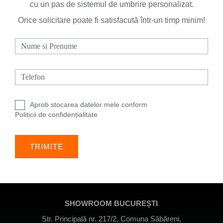
cu un pas de sistemul de umbrire personalizat.
Doar pentru
Orice solicitare poate fi satisfacută într-un timp minim!
produsele
Low Cost
prețurile
rămân
neschimbate
Aprob stocarea datelor mele conform
Politicii de confidențialitate
SHOWROOM BUCUREȘTI
Str. Principală nr. 217/2, Comuna Săbăreni,