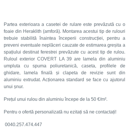
Partea exterioara a casetei de rulare este prevăzută cu o
foaie din Heraklith (amforă). Montarea acestui tip de rulouri
trebuie stabilită înaintea începerii construcției, pentru a
preveni eventuale neplăceri cauzate de estimarea greșita a
spațiului destinat ferestrei prevăzute cu acest tip de rulou.
Ruloul exterior COVERT LA 39 are lamela din aluminiu
umpluta cu spuma poliuretanică, caseta, profilele de
ghidare, lamela finală și clapeta de revizie sunt din
aluminiu extrudat. Acționarea standard se face cu ajutorul
unui șnur.
Prețul unui rulou din aluminiu începe de la 50 €/m².
Pentru o ofertă personalizată nu ezitați să ne contactați!
0040.257.474.447