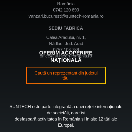
România
0742 120 690
vanzari.bucuresti@suntech-romania.ro
SEDIU FABRICĂ
Calea Aradului, nr. 1,
Nădlac, Jud. Arad
0757 108 789
OFERIM ACOPERIRE
office@suntech-romania.ro
NAȚIONALĂ
Caută un reprezentant din județul
tău!
SUNTECH este parte integrantă a unei rețele internaționale
de societăți, care își
desfasoară activitatea în România și în alte 12 țări ale
Europei.