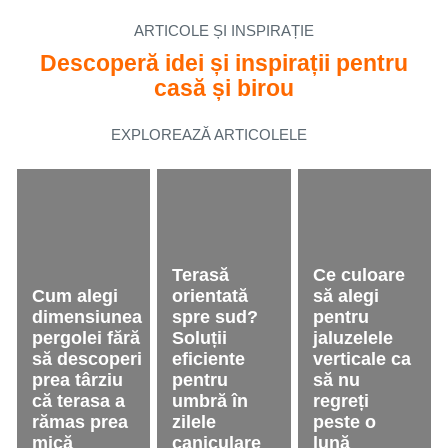
ARTICOLE ȘI INSPIRAȚIE
Descoperă idei și inspirații pentru
casă și birou
EXPLOREAZĂ ARTICOLELE
Terasă
Ce culoare
Cum alegi
orientată
să alegi
dimensiunea
spre sud?
pentru
pergolei fără
Soluții
jaluzelele
să descoperi
eficiente
verticale ca
prea târziu
pentru
să nu
că terasa a
umbră în
regreți
rămas prea
zilele
peste o
mică
caniculare
lună