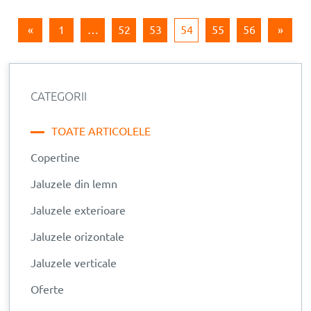
«
1
…
52
53
54
55
56
»
CATEGORII
TOATE ARTICOLELE
Copertine
Jaluzele din lemn
Jaluzele exterioare
Jaluzele orizontale
Jaluzele verticale
Oferte