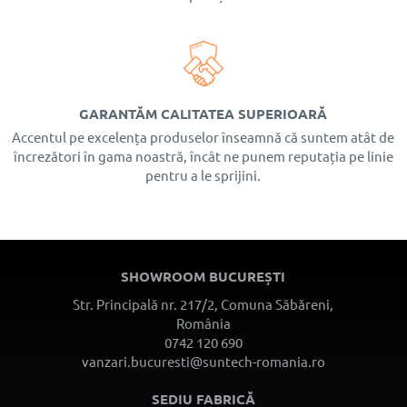
GARANTĂM CALITATEA SUPERIOARĂ
Accentul pe excelența produselor înseamnă că suntem atât de
încrezători în gama noastră, încât ne punem reputația pe linie
pentru a le sprijini.
SHOWROOM BUCUREȘTI
Str. Principală nr. 217/2, Comuna Săbăreni,
România
0742 120 690
vanzari.bucuresti@suntech-romania.ro
SEDIU FABRICĂ